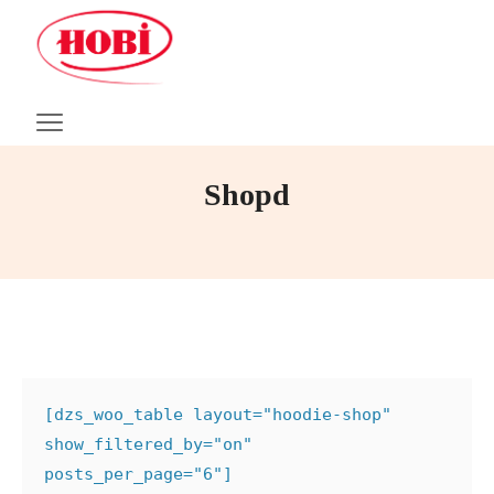
Shopd
[dzs_woo_table layout="hoodie-shop" 
show_filtered_by="on" 
posts_per_page="6"]