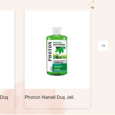
Photon Hindistan Cevizi Duş
Photon
Jeli
Böğürt