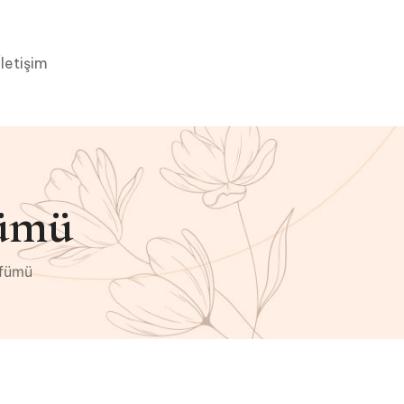
İletişim
fümü
rfümü