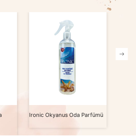
Ironic Okyanus Oda Parfümü
Ironic Dağ Esi
Parfümü