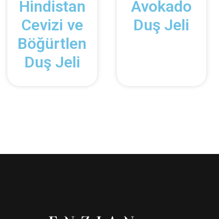
Hindistan
Avokado
Cevizi ve
Duş Jeli
Böğürtlen
Duş Jeli